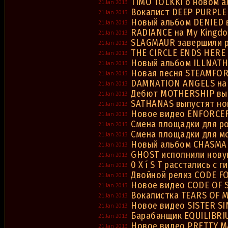
TIMO TOLKKI о новом 
21 Jan 2013
Вокалист DEEP PURPLE
21 Jan 2013
Новый альбом DENIED 
21 Jan 2013
RADIANCE на My Kingdo
21 Jan 2013
SLAGMAUR завершили р
21 Jan 2013
THE CIRCLE ENDS HERE 
21 Jan 2013
Новый альбом ILLNATH
21 Jan 2013
Новая песня STEAMFO
21 Jan 2013
DAMNATION ANGELS на 
21 Jan 2013
Дебют MOTHERSHIP вы
21 Jan 2013
SATHANAS выпустят но
21 Jan 2013
Новое видео ENFORCE
21 Jan 2013
Смена площадки для р
21 Jan 2013
Смена площадки для м
21 Jan 2013
Новый альбом CHASMA 
21 Jan 2013
GHOST исполнили нову
21 Jan 2013
0 X í S T расстались с 
21 Jan 2013
Двойной релиз CODE F
21 Jan 2013
Новое видео CODE OF 
21 Jan 2013
Вокалистка TEARS OF 
21 Jan 2013
Новое видео SISTER SI
21 Jan 2013
Барабанщик EQUILIBRI
21 Jan 2013
Новое видео PRETTY M
21 Jan 2013