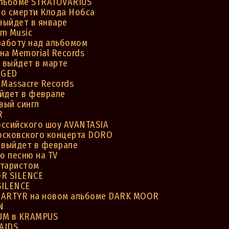
альбоме STRATOVARIUS
 о смерти Клода Нобса
выйдет в январе
m Music
аботу над альбомом
на Memorial Records
 выйдет в марте
RGED
Massacre Records
йдет в феврале
вый сингл
R
оссийского шоу AVANTASIA
осковского концерта DORO
выйдет в феврале
ю песню на TV
гитаристом
OR SILENCE
SILENCE
MARTYR на новом альбоме DARK MOOR
N
UM в KRAMPUS
AIDS