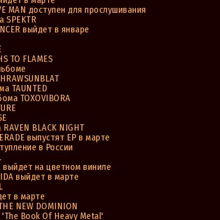
ыйдет в марте
VE MAN доступен для прослушивания
а SPEKTR
NCER выйдет в январе
E
HS TO FLAMES
льбоме
 THRAWSUNBLAT
ома TAUNTED
ьбома TOXOVIBORA
TURE
SE
а RAVEN BLACK NIGHT
RADE выпустят ЕР в марте
тупление в России
L
выйдет на цветном виниле
IDA выйдет в марте
L
ет в марте
 THE NEW DOMINION
The Book Of Heavy Metal'