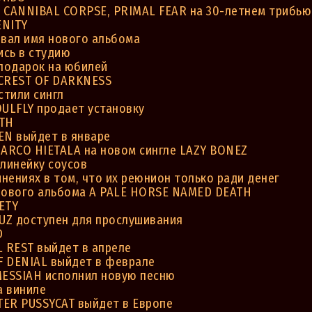
CANNIBAL CORPSE, PRIMAL FEAR на 30-летнем трибью
ENITY
вал имя нового альбома
ись в студию
подарок на юбилей
 CREST OF DARKNESS
стили сингл
ULFLY продает установку
TH
N выйдет в январе
ARCO HIETALA на новом сингле LAZY BONEZ
линейку соусов
ениях в том, что их реюнион только ради денег
 нового альбома A PALE HORSE NAMED DEATH
ETY
UZ доступен для прослушивания
D
 REST выйдет в апреле
F DENIAL выйдет в феврале
ESSIAH исполнил новую песню
а виниле
TER PUSSYCAT выйдет в Европе