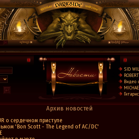
SID WI
ROBERT 
Видео 
MICHAEL
Гитарис
Архив новостей
R о сердечном приступе
мом 'Bon Scott - The Legend of AC/DC'
E