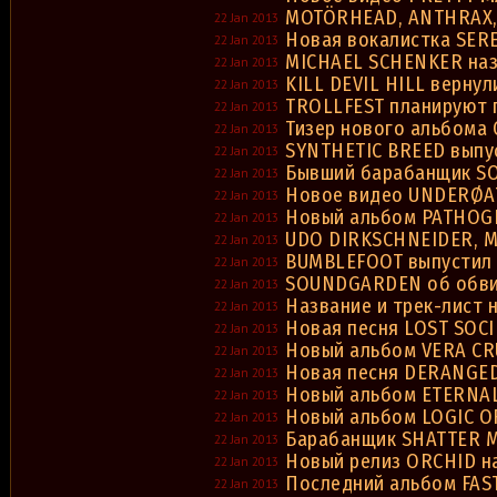
MOTÖRHEAD, ANTHRAX, 
22 Jan 2013
Новая вокалистка SER
22 Jan 2013
MICHAEL SCHENKER наз
22 Jan 2013
KILL DEVIL HILL вернул
22 Jan 2013
TROLLFEST планируют 
22 Jan 2013
Тизер нового альбома
22 Jan 2013
SYNTHETIC BREED выпу
22 Jan 2013
Бывший барабанщик SO
22 Jan 2013
Новое видео UNDERØA
22 Jan 2013
Новый альбом PATHOGE
22 Jan 2013
UDO DIRKSCHNEIDER, M
22 Jan 2013
BUMBLEFOOT выпустил 
22 Jan 2013
SOUNDGARDEN об обвин
22 Jan 2013
Название и трек-лист
22 Jan 2013
Новая песня LOST SOCI
22 Jan 2013
Новый альбом VERA CR
22 Jan 2013
Новая песня DERANGE
22 Jan 2013
Новый альбом ETERNAL
22 Jan 2013
Новый альбом LOGIC O
22 Jan 2013
Барабанщик SHATTER M
22 Jan 2013
Новый релиз ORCHID н
22 Jan 2013
Последний альбом FAS
22 Jan 2013