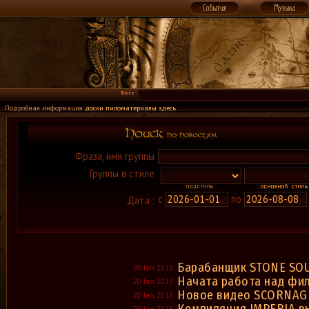
Подробная информация
доски пиломатериалы здесь
.
Фраза, имя группы
Группы в стиле
с
по
Дата :
Барабанщик STONE SOU
20 Jan 2013
Начата работа над филь
20 Jan 2013
Новое видео SCORNAG
20 Jan 2013
20 Jan 2013