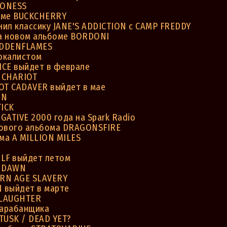
RONESS
оме BUCKCHERRY
ил классику JANE'S ADDICTION с CAMP FREDDY
а новом альбоме BORDONI
UDDENFLAMES
вокалистом
ICE выйдет в феврале
 CHARIOT
T CADAVER выйдет в мае
IN
ICK
GATIVE 2000 года на Spark Radio
нового альбома DRAGONSFIRE
ма A MILLION MILES
LF выйдет летом
D DAWN
RN AGE SLAVERY
 выйдет в марте
SLAUGHTER
барабанщика
TUSK / DEAD YET?