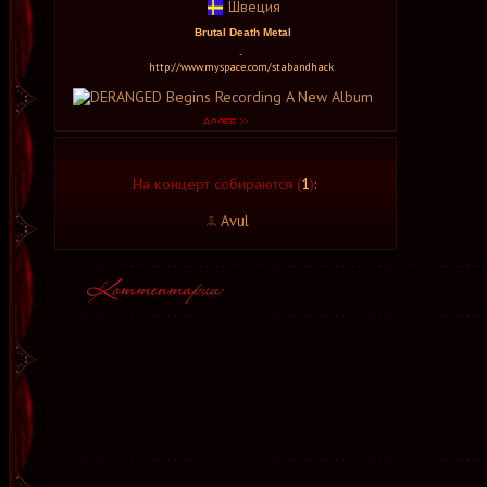
Швеция
Brutal Death Metal
-
http://www.myspace.com/stabandhack
На концерт собираются (
1
)
:
Avul