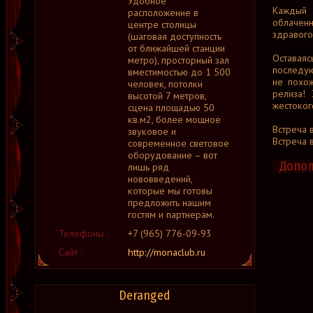
Удобное
Каждый 
расположение в
облачен
центре столицы
здравого
(шаговая доступность
от ближайшей станции
Оставая
метро), просторный зал
последу
вместимостью до 1 500
не похо
человек, потолки
релиза!
высотой 7 метров,
жестоког
сцена площадью 50
кв.м2, более мощное
Встреча в
звуковое и
Встреча 
современное световое
оборудование – вот
Допол
лишь ряд
нововведений,
которые мы готовы
предложить нашим
гостям и партнерам.
Телефоны :
+7 (965) 776-09-93
Сайт :
http://monaclub.ru
Deranged