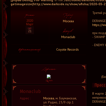
[phpBB Debug] PHP Warning
: in file
/usr/home/darkside/htdocs
getimagesize(http://www.darkside.ru/show/afisha/2020-03-21
Третий р
DERANGED
Москва
2020
Март
https://
21
при подд
Monaclub
- SWAMP 
- ENEMY 
Coyote Records
(Би
Пресс
Monaclub
В марте 
непревз
Адрес :
Москва
, м. Бауманская,
DERANGE
ул. Радио, 23/9 стр.1