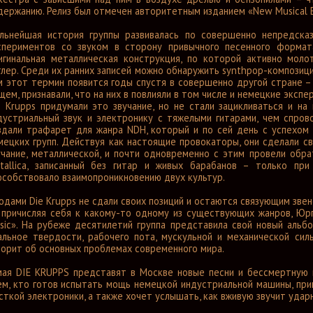
держанию. Релиз был отмечен авторитетным изданием «New Musical E
льнейшая история группы развивалась по совершенно непредска
спериментов со звуком в сторону привычного песенного формат
игинальная металлическая конструкция, по которой активно мол
глер. Среди их ранних записей можно обнаружить synthpop-композици
м этот термин появится годы спустя в совершенно другой стране – 
щем, признавали, что на них в повлияли в том числе и немецкие эксп
e Krupps придумали это звучание, но не стали зацикливаться и на
дустриальный звук и электронику с тяжелыми гитарами, чем спрово
здали трафарет для жанра NDH, который и по сей день с успехом 
мецких групп. Действуя как настоящие провокаторы, они сделали с
учание, металлической, и почти одновременно с этим провели обра
tallica, записанный без гитар и живых барабанов – только п
особствовало взаимопроникновению двух культур.
годами Die Krupps не сдали своих позиций и остаются связующим зве
 причисляя себя к какому-то одному из существующих жанров, Юрг
sic». На рубеже десятилетий группа представила свой новый альбом
альное твердости, рабочего пота, мускульной и механической силы
ворит об основных проблемах современного мира.
мая DIE KRUPPS представят в Москве новые песни и бессмертную 
ем, кто готов испытать мощь немецкой индустриальной машины, прин
сткой электроники, а также хочет услышать, как вживую звучит ударн