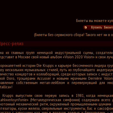
Билеты вы можете куп
(Билеты без сервисного сбора! Такого нет ни в
Пресс-релиз
на из главных групп немецкой индустриальной сцены, создатели
едставят в Москве свой новый альбом «Vision 2020 Vision» и свои лу
сорокалетней истории Die Krupps и карьере бессменного лидера гру
азу нескольких музыкальных стилей, путь из глубочайшего андеграу
личество концертов и коллабораций, среди которых записи с индуст
вой Doro, трэшерами Accusser и новыми мрачными Dernière Volonté
равление собственным метал-лейблом и перевернувший для мно
allica»!
e Krupps выпустили свою первую запись в 1981, когда немецкая
tahlwerksynfonie» (Металлургическая симфония) содержала всего 
нотонный механический ритм, окруженный промышленными шумами и 
нтезаторы, куски железа, сверлильные инструменты, бас и саксофо
кестра с зависшими над ним в воздухе дрелью и бензопилами – ч