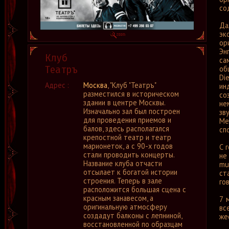
со
Да
эк
ор
Эн
Клуб
са
Театръ
об
Di
Адрес :
Москва
, "Клуб "Театръ"
ин
разместился в историческом
со
здании в центре Москвы.
не
Изначально зал был построен
зв
для проведения приемов и
Me
балов, здесь располагался
сп
крепостной театр и театр
марионеток, а с 90-х годов
С 
стали проводить концерты.
не
Название клуба отчасти
mu
отсылает к богатой истории
ст
строения. Теперь в зале
го
расположится большая сцена с
красным занавесом, а
7 
оригинальную атмосферу
вс
создадут балконы с лепниной,
же
восстановленной по образцам