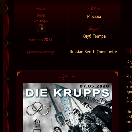
Москва
2020
Октябрь
18
Клуб Театръ
Начало в
20:00
Russian Synth Community
Од
пр
В 
ср
ко
ди
уп
Met
Di
«S
мо
си
ор