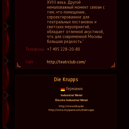
XVIII века. Другой
немаловажный момент связан с
тем, что помещение,
спроектированное для
театральных постановок и
светских мероприятий,
обладает отличной акустикой,
что для современной Москвы
большая редкость."
Телефоны
+7 495 228-20-80
:
Сайт :
http://teatrclub.com/
Die Krupps
Германия
Industrial Metal
Electro Industrial Metal
http://www.dkay.de
http://www.myspace.com/diekrupps