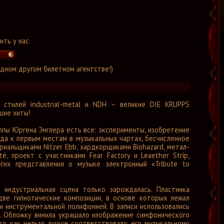
ить у нас
 одном другом билетном агентстве!)
 стилей industrial-metal и NDH – великие DIE KRUPPS
чшие хиты!
ппы Юргена Энглера есть все: эксперименты, изобретение
нда к первым местам в музыкальных чартах, бесчисленное
риальщиками Nitzer Ebb, хардкорщиками Biohazard, метал-
, проект с участниками Fear Factory и Leaether Strip,
гих представления о музыке электронный «Tribute to
 индустриальная сцена только зарождалась. Пластинка
две гипнотические композиции, в основе которых лежал
инструментальной полифонией. В записи использовались
н. Обложку винила украшало изображение симфонического
то как нельзя лучше соответствовало его музыкальному