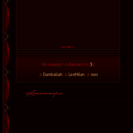
На концерт собираются (
3
)
:
Damballah
LexMilan
ixes