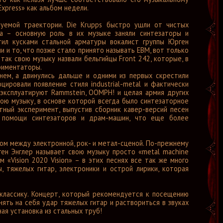
xpress» как альбом недели.
зуемой траектории. Die Krupps быстро ушли от чистых
а – основную роль в их музыке заняли синтезаторы и
отил кусками стальной арматуры вокалист группы Юрген
и и то, что позже стало принято называть EBM, вот только
так свою музыку назвали бельгийцы Front 242, которые, в
ериментаторы.
 нем, а двинулись дальше и одними из первых скрестили
цировали появление стиля industrial-metal и фактически
эксплуатируют Rammstein, OOMPH! и целая армия других
вою музыку, в основе которой всегда было синтезаторное
тный эксперимент, выпустив сборник кавер-версий песен
ри помощи синтезаторов и драм-машин, что еще более
ном между электронной, рок- и метал-сценой. По-прежнему
ен Энглер называет свою музыку просто «metal machine
 «Vision 2020 Vision» – в этих песнях все так же много
, тяжелых гитар, электроники и острой лирики, которая
классику. Концерт, который рекомендуется к посещению
ять на себя удар тяжелых гитар и раствориться в звуках
ая установка из стальных труб!