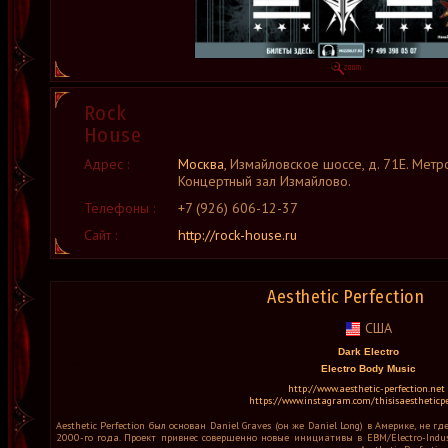
Rock
House
Адрес :
Москва
, Измайловское шоссе, д. 71Е. Метр
Концертный зал Измайлово.
Телефоны :
+7 (926) 606-12-37
Сайт :
http://rock-house.ru
Aesthetic Perfection
США
Dark Electro
Electro Body Music
http://www.aesthetic-perfection.net
https://www.instagram.com/thisisaestheticpe
Aesthetic Perfection был основан Daniel Graves (он же Daniel Long) в Америке, не г
2000-го года. Проект привнес совершенно новые инициативы в EBM/Electro-Indust