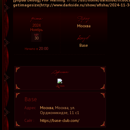
[phpBB Debug] PHP Warning
: in file
/usr/home/darkside/htdocs
getimagesize(http://www.darkside.ru/show/afisha/2024-11-30
Москва
2024
Ноябрь
30
Base
Начало в
20:00
Base
Адрес
Москва
, Москва, ул.
:
Орджоникидзе, 11 c1
Сайт :
https://base-club.com/