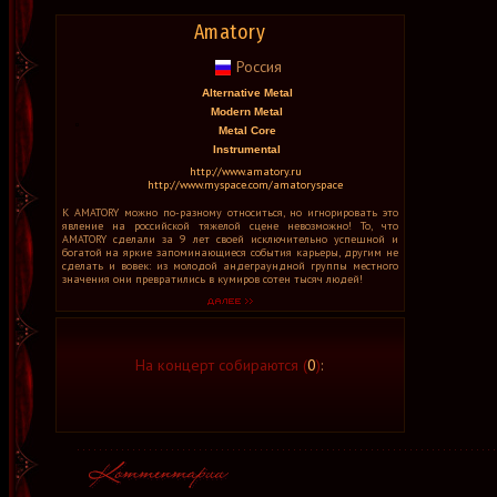
Amatory
Россия
Alternative Metal
Modern Metal
Metal Core
Instrumental
http://www.amatory.ru
http://www.myspace.com/amatoryspace
К AMATORY можно по-разному относиться, но игнорировать это
явление на российской тяжелой сцене невозможно! То, что
AMATORY сделали за 9 лет своей исключительно успешной и
богатой на яркие запоминающиеся события карьеры, другим не
сделать и вовек: из молодой андеграундной группы местного
значения они превратились в кумиров сотен тысяч людей!
На концерт собираются (
0
)
: