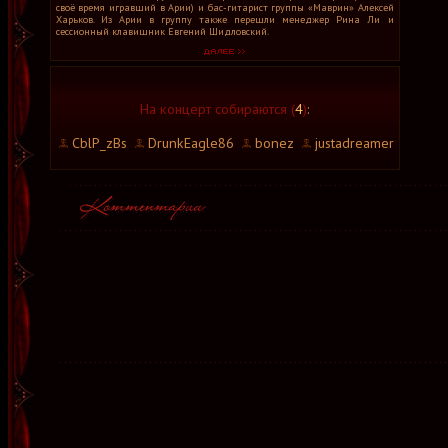
своё время игравший в Арии) и бас-гитарист группы «Маврин» Алексей
Харьков. Из Арии в группу также перешли менеджер Рина Ли и
сессионный клавишник Евгений Шидловский.
На концерт собираются (
4
)
:
CblP_zBs
DrunkEagle86
bonez
justadreamer