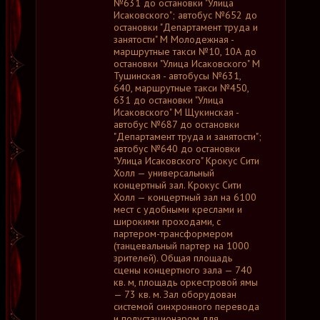
№631 до остановки "Улица
Исаковского"; автобус №652 до
остановки "Департамент труда и
занятости" М Молодежная -
маршрутные такси №10, 10А до
остановки "Улица Исаковского" М
Тушинская - автобусы №631,
640, маршрутные такси №450,
631 до остановки "Улица
Исаковского" М Щукинская -
автобус №687 до остановки
"Департамент труда и занятости";
автобус №640 до остановки
"Улица Исаковского" Крокус Сити
Холл — универсальный
концертный зал. Крокус Сити
Холл — концертный зал на 6100
мест с удобными креслами и
широкими проходами, с
партером-трансформером
(танцевальный партер на 1000
зрителей). Общая площадь
сцены концертного зала — 740
кв. м, площадь оркестровой ямы
— 73 кв. м. Зал оборудован
системой синхронного перевода
и полустационаром для