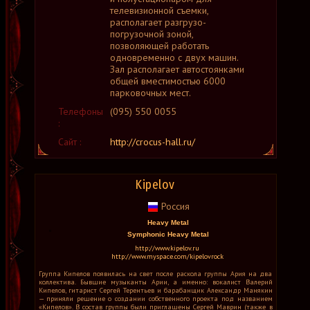
телевизионной съемки,
располагает разгрузо-
погрузочной зоной,
позволяющей работать
одновременно с двух машин.
Зал располагает автостоянками
общей вместимостью 6000
парковочных мест.
Телефоны
(095) 550 0055
:
Сайт :
http://crocus-hall.ru/
Kipelov
Россия
Heavy Metal
Symphonic Heavy Metal
http://www.kipelov.ru
http://www.myspace.com/kipelovrock
Группа Кипелов появилась на свет после раскола группы Ария на два
коллектива. Бывшие музыканты Арии, а именно: вокалист Валерий
Кипелов, гитарист Сергей Терентьев и барабанщик Александр Манякин
— приняли решение о создании собственного проекта под названием
«Кипелов». В состав группы были приглашены Сергей Маврин (также в