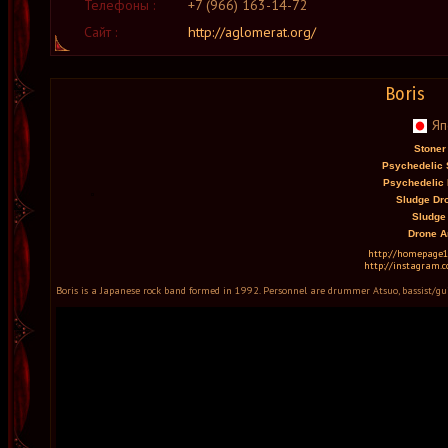
Телефоны :
+7 (966) 163-14-72
Сайт :
http://aglomerat.org/
Boris
Яп
Stoner
Psychedelic 
Psychedelic 
Sludge Dro
Sludge 
Drone A
http://homepage1.
http://instagram.c
Boris is a Japanese rock band formed in 1992. Personnel are drummer Atsuo, bassist/guit