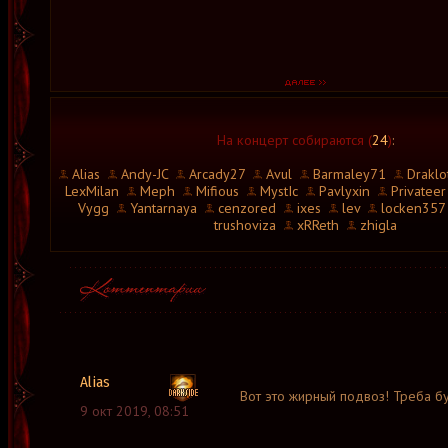
На концерт собираются (
24
)
:
Alias
Andy-JC
Arcady27
Avul
Barmaley71
Draklo
LexMilan
Meph
Mifious
MystIc
Pavlyxin
Privateer
Vygg
Yantarnaya
cenzored
ixes
lev
locken357
trushoviza
xRReth
zhigla
Alias
Вот это жирный подвоз! Треба бути
9 окт 2019, 08:51